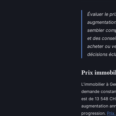
Évaluer le pr
augmentation 
sembler comp
et des consei
acheter ou ve
décisions écl
Prix immobil
L'immobilier à Gen
demande constant
est de 13 548 CHF
augmentation ann
progression.
Prix