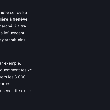
nelle
se révèle
lière à Genève
,
marché. À titre
 influencent
garantit ainsi
Par exemple,
réquemment les 25
vers les 8 000
entres
la nécessité d’une