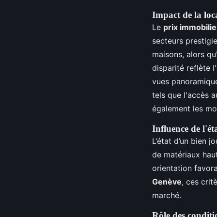
Impact de la loca
Le
prix immobili
secteurs prestig
maisons, alors qu
disparité reflète 
vues panoramique
tels que l'accès 
également les mon
Influence de l'ét
L’état d’un bien j
de matériaux hau
orientation favor
Genève
, ces cri
marché.
Rôle des condit