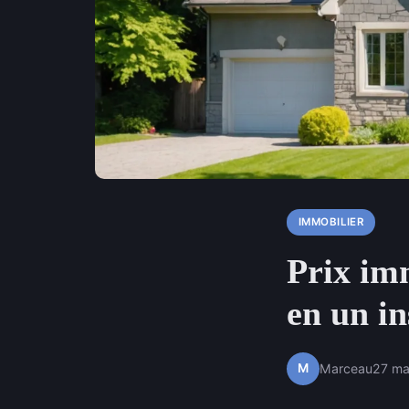
IMMOBILIER
Prix imm
en un in
M
Marceau
27 ma