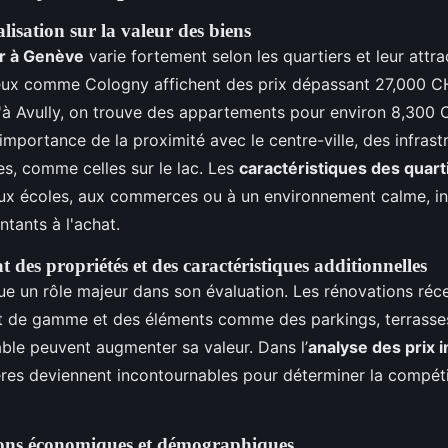
lisation sur la valeur des biens
er à Genève
varie fortement selon les quartiers et leur attrac
ieux comme Cologny affichent des prix dépassant 27,000 C
'à Avully, on trouve des appartements pour environ 8,300
l'importance de la proximité avec le centre-ville, des infrast
s, comme celles sur le lac. Les
caractéristiques des quar
aux écoles, aux commerces ou à un environnement calme, in
tants à l'achat.
at des propriétés et des caractéristiques additionnelles
oue un rôle majeur dans son évaluation. Les rénovations récent
t de gamme et des éléments comme des parkings, terrasse
able peuvent augmenter sa valeur. Dans l’
analyse des prix 
tères deviennent incontournables pour déterminer la compétit
ions économiques et démographiques