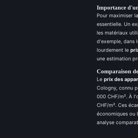
Importance d'une
Pour maximiser la
essentielle. Un e
les matériaux util
d'exemple, dans 
lourdement le
pri
une estimation pré
Comparaison des
Le
prix des appa
Cologny, connu po
000 CHF/m². À l'
CHF/m². Ces écar
économiques ou 
analyse comparati