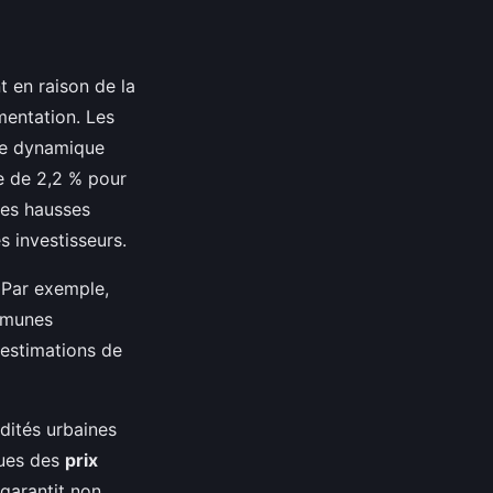
 en raison de la
mentation. Les
tte dynamique
e de 2,2 % pour
Ces hausses
s investisseurs.
. Par exemple,
mmunes
 estimations de
dités urbaines
nues des
prix
 garantit non