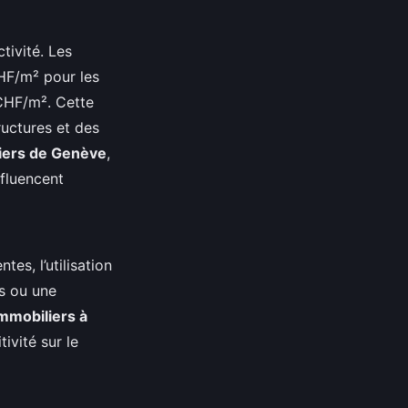
tivité. Les
HF/m² pour les
 CHF/m². Cette
ructures et des
tiers de Genève
,
fluencent
es, l’utilisation
s ou une
immobiliers à
ivité sur le