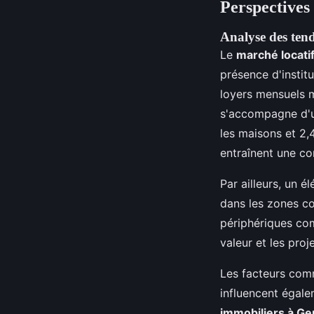
Perspectives
Analyse des tend
Le
marché locati
présence d'instit
loyers mensuels m
s'accompagne d'u
les maisons et 2,
entraînent une com
Par ailleurs, un é
dans les zones c
périphériques com
valeur et les pro
Les facteurs comm
influencent égale
immobiliers à G