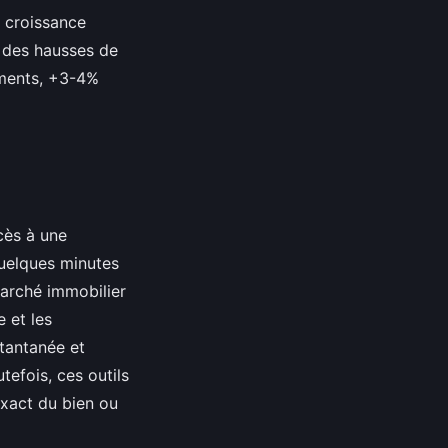
a croissance
 des hausses de
ements, +3-4%
cès à une
quelques minutes
marché immobilier
e et les
stantanée et
utefois, ces outils
exact du bien ou