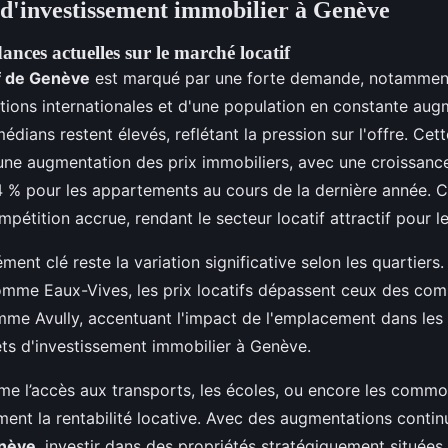
 d'investissement immobilier à Genève
ances actuelles sur le marché locatif
f de Genève
est marqué par une forte demande, notamment
utions internationales et d'une population en constante aug
édians restent élevés, reflétant la pression sur l'offre. Ce
ne augmentation des prix immobiliers, avec une croissanc
4 % pour les appartements au cours de la dernière année. 
pétition accrue, rendant le secteur locatif attractif pour le
lément clé reste la variation significative selon les quartiers
omme Eaux-Vives, les prix locatifs dépassent ceux des co
me Avully, accentuant l'impact de l'emplacement dans les
jets d'investissement immobilier à Genève.
e l’accès aux transports, les écoles, ou encore les commo
ment la rentabilité locative. Avec des augmentations conti
enève
, investir dans des propriétés stratégiquement situées